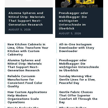
Alumina Spheres and
Pneubagger oder
Nitinol Strip: Materials
Mobilbagger: Die
That Support Next-
wichtigsten
Generation Research
Unterschiede im
Überblick
AUGUST 5, 2026
AUGUST 5, 2026
New Kitchen Cabinets in
All-in-One Instagram
Lima, Ohio: Transform Your
Downloader with Story
Kitchen with Custom
Downloader
Cabinetry
Alumina Spheres and
Pneubagger oder
Nitinol Strip: Materials
Mobilbagger: Die
That Support Next-
wichtigsten Unterschiede
Generation Research
im Überblick
Reliable Curcumin
Sunday Morning Vibe:
Manufacturer for
Gentle Lines for a Slow,
Consistent Food Color
Peaceful Day
Quality
How Custom Applications
Gentle Fabric Choices
Help Modern
That Offer Superior
Organizations Scale
Comfort All Through the
Operations
Day