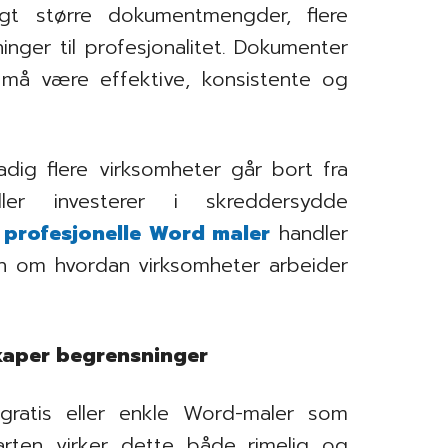
ngt større dokumentmengder, flere
inger til profesjonalitet. Dokumenter
 må være effektive, konsistente og
adig flere virksomheter går bort fra
ler investerer i skreddersydde
r
profesjonelle Word maler
handler
n om hvordan virksomheter arbeider
kaper begrensninger
gratis eller enkle Word-maler som
tarten virker dette både rimelig og