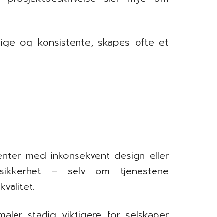
ige og konsistente, skapes ofte et
nter med inkonsekvent design eller
usikkerhet – selv om tjenestene
valitet.
maler stadig viktigere for selskaper