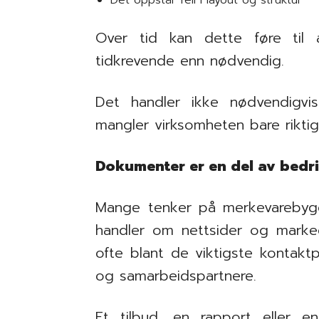
Det oppstår feil i layout og struktur
Over tid kan dette føre til 
tidkrevende enn nødvendig.
Det handler ikke nødvendigvi
mangler virksomheten bare riktig
Dokumenter er en del av bedrif
Mange tenker på merkevarebyg
handler om nettsider og marked
ofte blant de viktigste kontak
og samarbeidspartnere.
Et tilbud, en rapport eller e