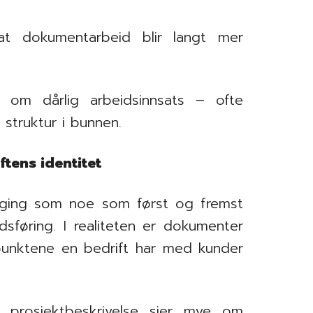
at dokumentarbeid blir langt mer
s om dårlig arbeidsinnsats – ofte
 struktur i bunnen.
tens identitet
ging som noe som først og fremst
sføring. I realiteten er dokumenter
tpunktene en bedrift har med kunder
n prosjektbeskrivelse sier mye om