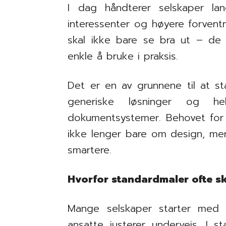
I dag håndterer selskaper la
interessenter og høyere forventn
skal ikke bare se bra ut – de
enkle å bruke i praksis.
Det er en av grunnene til at st
generiske løsninger og hel
dokumentsystemer. Behovet fo
ikke lenger bare om design, me
smartere.
Hvorfor standardmaler ofte s
Mange selskaper starter med 
ansatte justerer underveis. I s